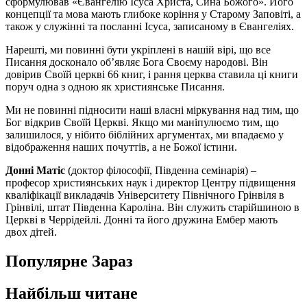
сформулював «Євангелію Ісуса Христа, Сина Божого». Його
концепції та мова мають глибоке коріння у Старому Заповіті, а
також у служінні та посланні Ісуса, записаному в Євангеліях.
Нарешті, ми повинні бути укріплені в нашій вірі, що все
Писання досконало об’являє Бога Своєму народові. Він
довірив Своїй церкві 66 книг, і рання церква ставила ці книги
поруч одна з одною як християнське Писання.
Ми не повинні підносити наші власні міркування над тим, що
Бог відкрив Своїй Церкві. Якщо ми маніпулюємо тим, що
залишилося, у нібито біблійних аргументах, ми впадаємо у
відображення наших почуттів, а не Божої істини.
Донні Матіс
(доктор філософії, Південна семінарія) –
професор християнських наук і директор Центру підвищення
кваліфікації викладачів Університету Північного Грінвіля в
Грінвілі, штат Південна Кароліна. Він служить старійшиною в
Церкві в Черрідейлі. Донні та його дружина Ембер мають
двох дітей.
Популярне Зараз
Найбільш читане