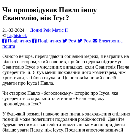
Чи проповідував Павло іншу
Євангелію, ніж Ісус?
21-03-2024
|
Донні Рей Матіс ІІ
©
Lightstock
Поділитися
Поділитися
Post
Post
Електронна
пошта
Одного вечора, переглядаючи соціальні мережі, я натрапив на
відео з пастором, який говорив, що його церква підтримує
Євангелію Ісуса в численних випадках, коли Євангелія Павла
суперечить їй. Я був менш шокований його коментарем, ніж
християни, які його слухали. Це не зовсім новий спосіб
думати про Ісуса і Павла.
Чи створює Павло «богословську» історію про Ісуса, яка
суперечить «соціальній та етичній» Євангелії, яку
проповідував Ісус?
У будь-якій розмові навколо цих питань знаходження спільних
позицій може полегшити подолання розбіжностей. Давайте
будемо чесними: євангелісти можуть ненавмисно приділяти
більше уваги Павлу, ніж Ісусу. Послання апостола зазвичай