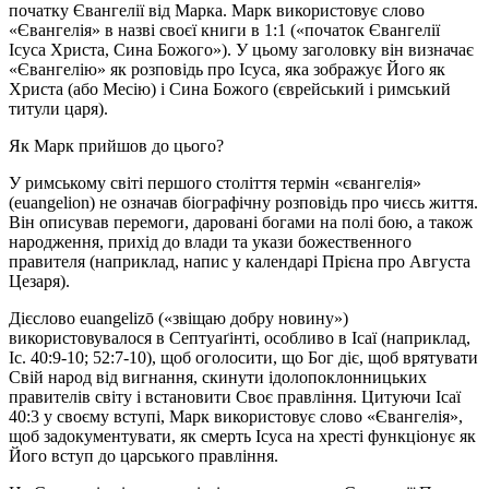
початку Євангелії від Марка. Марк використовує слово
«Євангелія» в назві своєї книги в 1:1 («початок Євангелії
Ісуса Христа, Сина Божого»). У цьому заголовку він визначає
«Євангелію» як розповідь про Ісуса, яка зображує Його як
Христа (або Месію) і Сина Божого (єврейський і римський
титули царя).
Як Марк прийшов до цього?
У римському світі першого століття термін «євангелія»
(euangelion) не означав біографічну розповідь про чиєсь життя.
Він описував перемоги, даровані богами на полі бою, а також
народження, прихід до влади та укази божественного
правителя (наприклад, напис у календарі Прієна про Августа
Цезаря).
Дієслово euangelizō («звіщаю добру новину»)
використовувалося в Септуаґінті, особливо в Ісаї (наприклад,
Іс. 40:9-10; 52:7-10), щоб оголосити, що Бог діє, щоб врятувати
Свій народ від вигнання, скинути ідолопоклонницьких
правителів світу і встановити Своє правління. Цитуючи Ісаї
40:3 у своєму вступі, Марк використовує слово «Євангелія»,
щоб задокументувати, як смерть Ісуса на хресті функціонує як
Його вступ до царського правління.