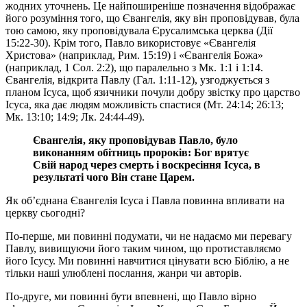
жодних уточнень. Це найпоширеніше позначення відображає
його розуміння того, що Євангелія, яку він проповідував, була
тою самою, яку проповідувала Єрусалимська церква (Дії
15:22-30). Крім того, Павло використовує «Євангелія
Христова» (наприклад, Рим. 15:19) і «Євангелія Божа»
(наприклад, 1 Сол. 2:2), що паралельно з Мк. 1:1 і 1:14.
Євангелія, відкрита Павлу (Гал. 1:11-12), узгоджується з
планом Ісуса, щоб язичники почули добру звістку про царство
Ісуса, яка дає людям можливість спастися (Мт. 24:14; 26:13;
Мк. 13:10; 14:9; Лк. 24:44-49).
Євангелія, яку проповідував Павло, було
виконанням обітниць пророків: Бог врятує
Свій народ через смерть і воскресіння Ісуса, в
результаті чого Він стане Царем.
Як об’єднана Євангелія Ісуса і Павла повинна впливати на
церкву сьогодні?
По-перше, ми повинні подумати, чи не надаємо ми перевагу
Павлу, вивищуючи його таким чином, що протиставляємо
його Ісусу. Ми повинні навчитися цінувати всю Біблію, а не
тільки наші улюблені послання, жанри чи авторів.
По-друге, ми повинні бути впевнені, що Павло вірно