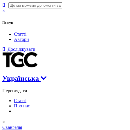
|
×
Пошук
Статті
Автори
Досліджувати
Українська
Переглядати
Статті
Про нас
×
Євангелія