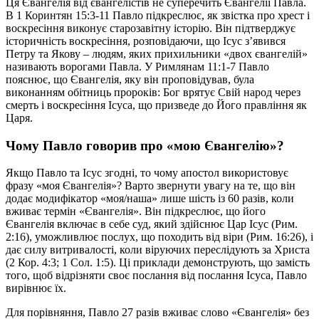
Ця Євангелія від євангелістів не суперечить Євангелії Павла.
В 1 Коринтян 15:3-11 Павло підкреслює, як звістка про хрест і
воскресіння виконує старозавітну історію. Він підтверджує
історичність воскресіння, розповідаючи, що Ісус з’явився
Петру та Якову – людям, яких прихильники «двох євангелій»
називають ворогами Павла. У Римлянам 11:1-7 Павло
пояснює, що Євангелія, яку він проповідував, була
виконанням обітниць пророків: Бог врятує Свій народ через
смерть і воскресіння Ісуса, що призведе до Його правління як
Царя.
Чому Павло говорив про «мою Євангелію»?
Якщо Павло та Ісус згодні, то чому апостол використовує
фразу «моя Євангелія»? Варто звернути увагу на те, що він
додає модифікатор «моя/наша» лише шість із 60 разів, коли
вживає термін «Євангелія». Він підкреслює, що його
Євангелія включає в себе суд, який здійснює Цар Ісус (Рим.
2:16), уможливлює послух, що походить від віри (Рим. 16:26), і
дає силу витривалості, коли віруючих переслідують за Христа
(2 Кор. 4:3; 1 Сол. 1:5). Ці приклади демонструють, що замість
того, щоб відрізняти своє послання від послання Ісуса, Павло
вирівнює їх.
Для порівняння, Павло 27 разів вживає слово «Євангелія» без