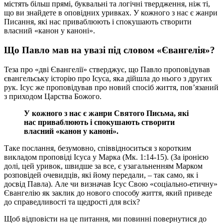
містять більш прямі, буквальні та логічні твердження, ніж ті,
що ви знайдете в оповідних уривках. У кожного з нас є жанри
Писання, які нас приваблюють і спокушають створити
власний «канон у каноні».
Що Павло мав на увазі під словом «Євангелія»?
Теза про «дві Євангелії» стверджує, що Павло проповідував
євангельську історію про Ісуса, яка дійшла до нього з других
рук. Ісус же проповідував про новий спосіб життя, пов’язаний
з приходом Царства Божого.
У кожного з нас є жанри Святого Письма, які
нас приваблюють і спокушають створити
власний «канон у каноні».
Таке послання, безумовно, співвідноситься з коротким
викладом проповіді Ісуса у Марка (Мк. 1:14-15). (За іронією
долі, цей уривок, швидше за все, є узагальненням Марком
розповідей очевидців, які йому передали, – так само, як і
досвід Павла). Але чи визначав Ісус Свою «соціально-етичну»
Євангелію як заклик до нового способу життя, який приведе
до справедливості та щедрості для всіх?
Щоб відповісти на це питання, ми повинні повернутися до