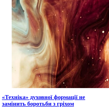
«Техніка» духовної формації не
замінить боротьби з гріхом