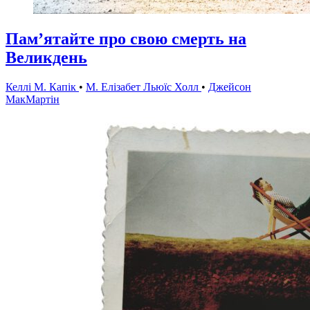
Пам’ятайте про свою смерть на
Великдень
Келлі М. Капік
•
M. Елізабет Льюїс Холл
•
Джейсон
МакМартін