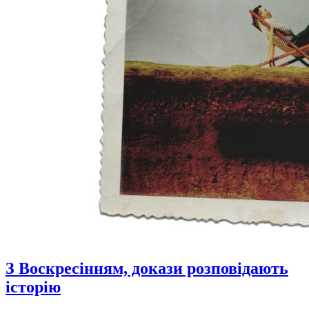
З Воскресінням, докази розповідають
історію