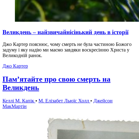
Великдень – найзвичайнісінький день в історії
Джо Картер пояснює, чому смерть не була частиною Божого
задуму і яку надію ми маємо завдяки воскресінню Христа у
Великодній ранок.
Джо Картер
Пам’ятайте про свою смерть на
Великдень
Келлі М. Капік
•
M. Елізабет Льюїс Холл
•
Джейсон
МакМартін