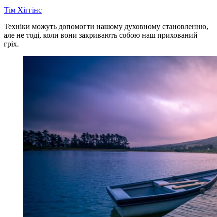
Тім Хіггінс
Техніки можуть допомогти нашому духовному становленню,
але не тоді, коли вони закривають собою наш прихований
гріх.