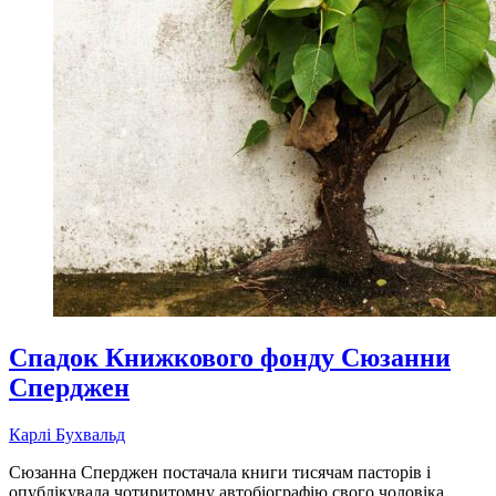
Спадок Книжкового фонду Сюзанни
Сперджен
Карлі Бухвальд
Сюзанна Сперджен постачала книги тисячам пасторів і
опублікувала чотиритомну автобіографію свого чоловіка,