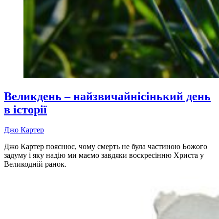
Великдень – найзвичайнісінький день
в історії
Джо Картер
Джо Картер пояснює, чому смерть не була частиною Божого
задуму і яку надію ми маємо завдяки воскресінню Христа у
Великодній ранок.