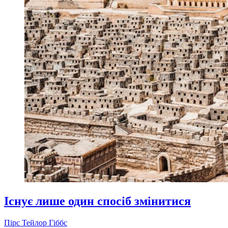
Існує лише один спосіб змінитися
Пірс Тейлор Гіббс