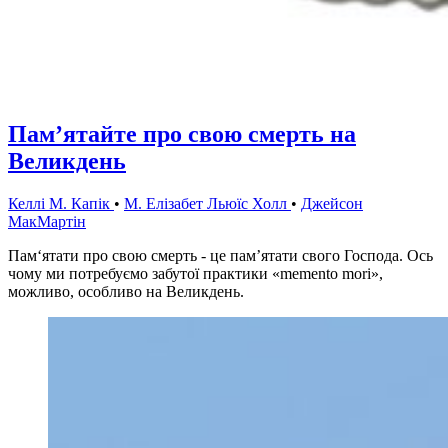
Пам’ятайте про свою смерть на
Великдень
Келлі М. Капік
•
M. Елізабет Льюїс Холл
•
Джейсон
МакМартін
Пам‘ятати про свою смерть - це пам’ятати свого Господа. Ось
чому ми потребуємо забутої практики «memento mori»,
можливо, особливо на Великдень.