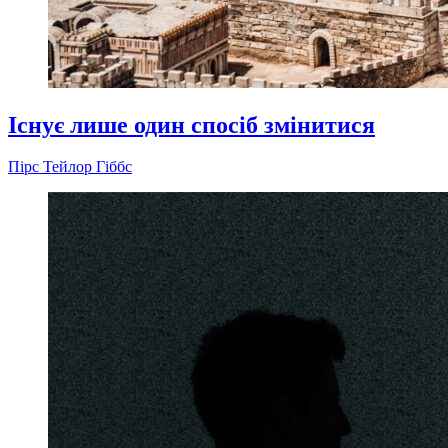
Існує лише один спосіб змінитися
Пірс Тейлор Гіббс